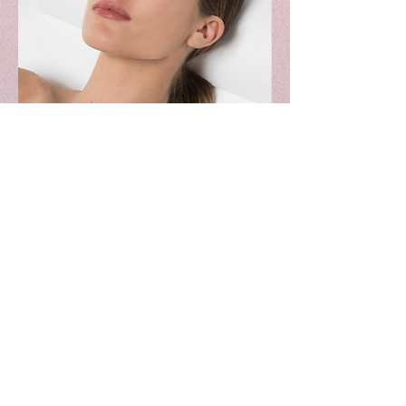
Waarom kiezen voor LPG Gelaat?
. Natuurlijke huidverbetering zonder
injecties of ingrepen
. Geschikt voor alle huidtypes
. Direct een frisse uitstraling, met
blijvend resultaat bij regelmatig
onderhoud
. Professionele en persoonlijke
begeleiding