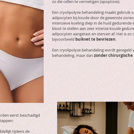
zo die cellen te vernietigen (apoptose).
Een cryolipolyse behandeling maakt gebruik v
adipocyten bij koude door de gewenste zones 
intensieve koeling diep in de huid gedurende
bloot te stellen aan zeer intense koude gedu
adipocyten aangetast en sterven af. Het is zo
bijvoorbeeld
buikvet te bevriezen
.
Een cryolipolyse behandeling wordt geregeld 
behandeling, maar dan
zonder chirurgische 
orden eerst beschadigd
stappen:
ellijk tijdens de