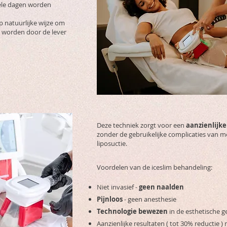
kele dagen worden
op natuurlijke wijze om
e worden door de lever
Deze techniek zorgt voor een
aanzienlijk
zonder de gebruikelijke complicaties van 
liposuctie.
Voordelen van de iceslim behandeling:
Niet invasief -
geen naalden
Pijnloos
- geen anesthesie
Technologie bewezen
in de esthetische 
Aanzienlijke resultaten ( tot 30% reductie )