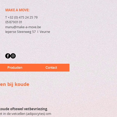
MAKE A MOVE:
T +32 (0) 475 24 25 79
058790101
manu@make-a-move.be
Ieperse Steenweg 57 I Veurne
Producten
Contact
len bij koude
koude oftewel vetbevriezing
.
vet in de vetcellen (adipocytes) om